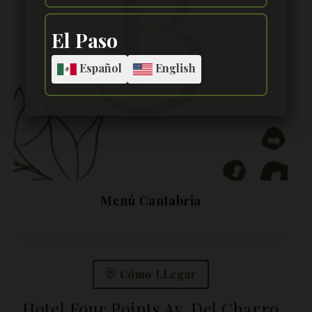
El Paso
Español
English
Menú Cantabria
Cómo LLegar
Hotel Four Points Av. Del Charro