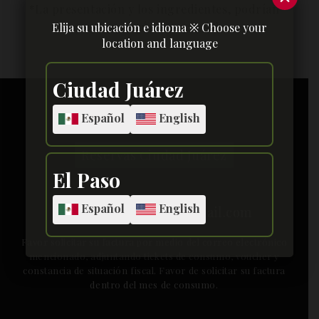
Elija su ubicación e idioma ※ Choose your
location and language
[yarpp]
Ciudad Juárez
Español
English
Reservas Ciudad Juárez
El Paso
Español
English
facturacionbasilico@gmail.com
Favor solicitar su factura por medio del correo electrónico
mencionado, adjuntando tickets de consumo, voucher y
constancia de situación fiscal. Favor de solicitar su factura
dentro del mes de consumo.